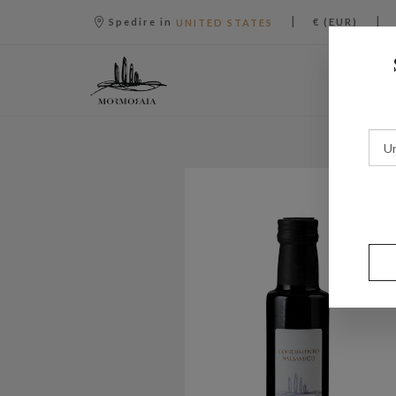
|
|
Spedire in
€ (EUR)
UNITED STATES