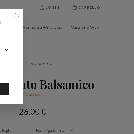
|
LOGIN
CARRELLO
e
Shop
Mormoraia Wine Club
Vai al Sito Web
SHOP
BALSAMICO
imento Balsamico
Classico
26,00 €
ologia
Bottiliga dorica