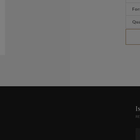
For
Qua
I
RE