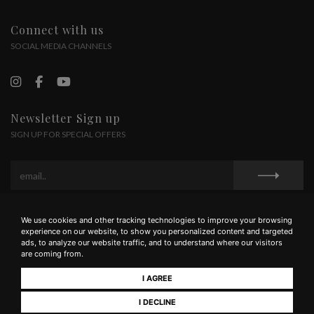
Connect with us
SOCIAL MEDIA CHANNELS
Newsletter Sign up
SIGN UP FOR SPECIAL OFFERS
We use cookies and other tracking technologies to improve your browsing
Privacy Policy
Cookie Policy
Terms and Conditions
experience on our website, to show you personalized content and targeted
ads, to analyze our website traffic, and to understand where our visitors
are coming from.
I AGREE
Mormoraia - Loc. Sant’Andrea 53037 - San Gimignano (Siena) - Italy - Tel +39
0577 940096 - P.IVA 00714370525
I DECLINE