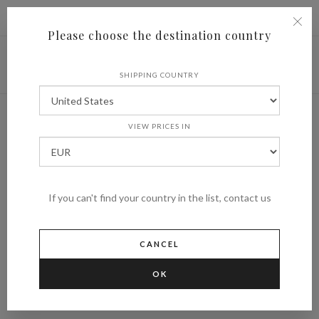
|
Shipping to
€ (EUR)
UNITED STATES
Please choose the destination country
SHIPPING COUNTRY
Cookie Policy
VIEW PRICES IN
HOME
COOKIE POLICY
If you can't find your country in the list, contact us
Titolare del Trattamento dei Dati
Mormoraia Srl - Loc. Sant’Andrea 53037 - San Gimignano (Siena) -
CANCEL
Italy - Tel +39 0577 940096 - P.IVA 00714370525
Indirizzo email del Titolare: mormoraia@pec.legal-up.it
OK